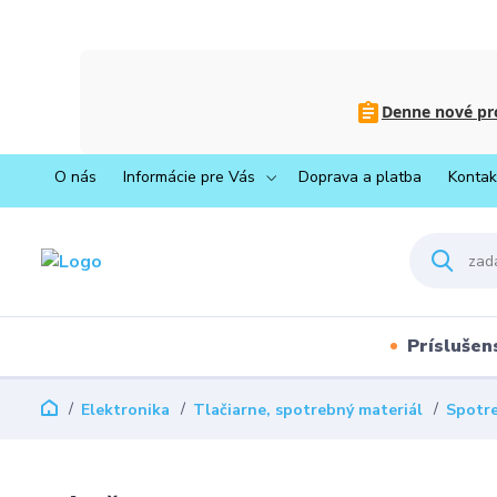
Denne nové pro
O nás
Informácie pre Vás
Doprava a platba
Kontak
Príslušen
Elektronika
Tlačiarne, spotrebný materiál
Spotre