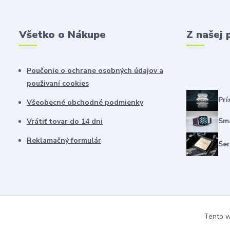
Všetko o Nákupe
Z našej 
Poučenie o ochrane osobných údajov a
použivaní cookies
Prí
Všeobecné obchodné podmienky
Sma
Vrátiť tovar do 14 dni
Reklamačný formulár
Ser
Tento we