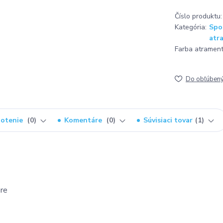
Číslo produktu:
Kategória:
Spo
atr
Farba atrament
Do obľúben
otenie
0
Komentáre
0
Súvisiaci tovar
1
re