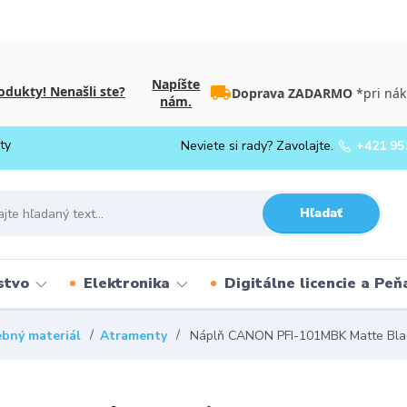
Napíšte
dukty! Nenašli ste?
Doprava ZADARMO
*pri nák
nám.
ty
Neviete si rady? Zavolajte.
+421 95
Hľadať
stvo
Elektronika
Digitálne licencie a Pe
bný materiál
Atramenty
Náplň CANON PFI-101MBK Matte Blac