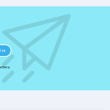
ť sa
ettera.