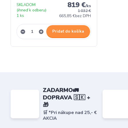
819 €
SKLADOM
/
ks
(ihneď k odberu)
1 032 €
1 ks
665,85 €
bez DPH
Pridať do košíka
ZADARMO🚛
DOPRAVA 🇸🇰 +
🎁
🛒 *Pri nákupe nad 25,- €
AKCIA