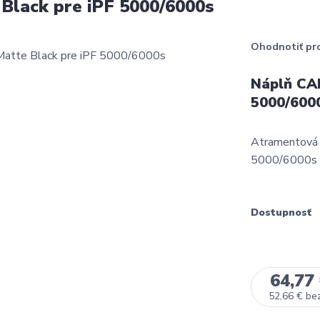
lack pre iPF 5000/6000s
Ohodnotiť pr
Náplň CA
5000/600
Atramentová
5000/6000s 
Dostupnosť
64,77
52,66 €
be