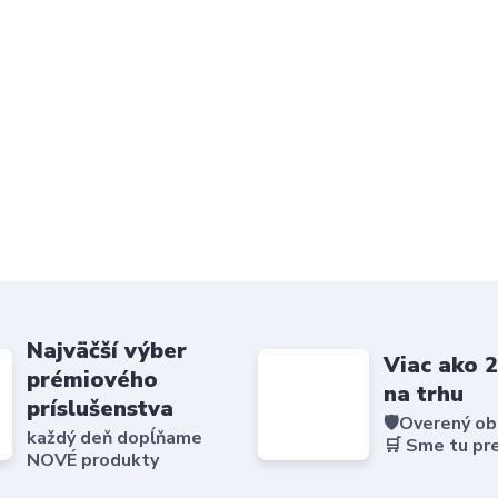
Najväčší výber
Viac ako 
prémiového
na trhu
príslušenstva
🛡️Overený o
každý deň dopĺňame
🛒 Sme tu pr
NOVÉ produkty