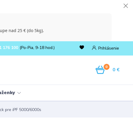
upe nad 25 € (do 5kg).
1 176 100
(Po-Pia, 9-18 hod.)
Prihlásenie
0
0 €
ňaženky
k pre iPF 5000/6000s