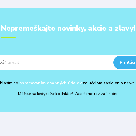
Nepremeškajte novinky, akcie a zľavy!
Prihlási
hlasím so
spracovaním osobných údajov
za účelom zasielania newsl
Môžete sa kedykoľvek odhlásiť. Zasielame raz za 14 dní.