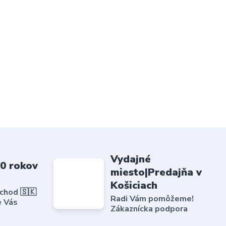
Vydajné
20 rokov
miesto|Predajňa v
Košiciach
bchod 🇸🇰
Radi Vám pomôžeme!
e Vás
Zákaznícka podpora