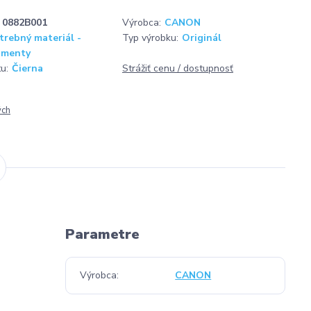
0882B001
Výrobca:
CANON
trebný materiál -
Typ výrobku:
Originál
amenty
u:
Čierna
Strážiť cenu / dostupnosť
ých
Parametre
Výrobca
CANON