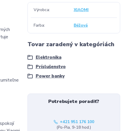
Výrobca
XIAOMI
Farba
Béžová
rných
tuje
Tovar zaradený v kategóriách
Elektronika
Príslušenstvo
Power banky
ozumiteľne
Potrebujete poradiť?
+421 951 176 100
spokojí
(Po-Pia, 9-18 hod.)
óny Xiaomi