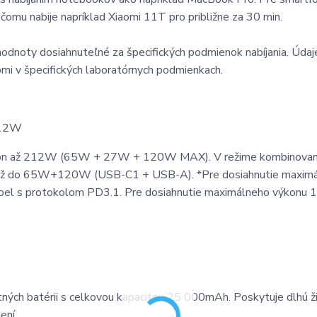
omu nabije napríklad Xiaomi 11T pro približne za 30 min.
odnoty dosiahnuteľné za špecifických podmienok nabíjania. Údaj
aomi v špecifických laboratórnych podmienkach.
 212W
 výkon až 212W (65W + 27W + 120W MAX). V režime kombinova
ýkon až do 65W+120W (USB-C1 + USB-A). *Pre dosiahnutie maxim
ábel s protokolom PD3.1. Pre dosiahnutie maximálneho výkonu
ých batérii s celkovou kapacitou 25 000mAh. Poskytuje dlhú ž
ení.