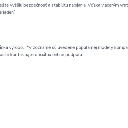
ešte vyššiu bezpečnosť a stabilitu nabíjania. Vďaka viacerým vr
riadení.
tránka výrobcu. *V zozname sú uvedené populárnej modely kompat
prosím kontaktujte oficiálnu online podporu.