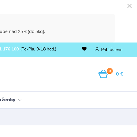
upe nad 25 € (do 5kg).
1 176 100
(Po-Pia, 9-18 hod.)
Prihlásenie
0
0 €
ňaženky