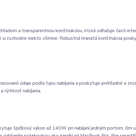
ľadom a transparentnou konštrukciou, ktorá odhaľuje časti inte
ý si rozhodne niekto všimne. Robustná hranatá konštrukcia posky
obrazované údaje podľa typu nabíjania a poskytuje prehľadné a zr
a rýchlosť nabíjania.
kytuje špičkový výkon až 140W pri nabíjaní jedným portom, čim u
 aj s nabíjaním notebookov ako napríklad MacBook Pro. Pre smartf