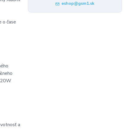
eshop@gsm1.sk
e o čase
ného
álneho
 120W
ivotnosť a