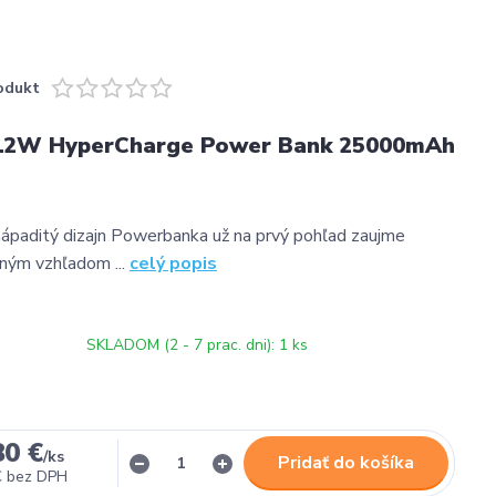
odukt
12W HyperCharge Power Bank 25000mAh
ápaditý dizajn Powerbanka už na prvý pohľad zaujme
čným vzhľadom ...
celý popis
SKLADOM (2 - 7 prac. dni): 1 ks
80 €
/
ks
Pridať do košíka
€
bez DPH