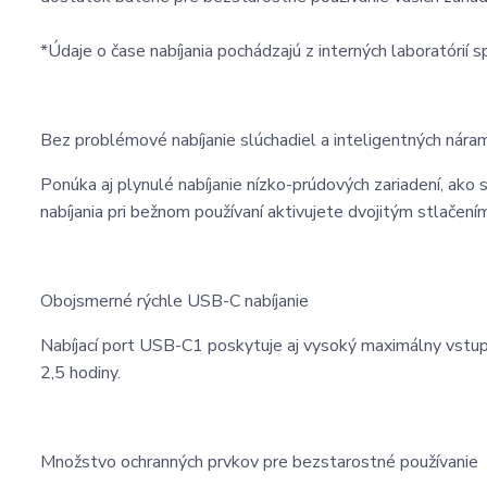
*Údaje o čase nabíjania pochádzajú z interných laboratórií 
Bez problémové nabíjanie slúchadiel a inteligentných nára
Ponúka aj plynulé nabíjanie nízko-prúdových zariadení, ako
nabíjania pri bežnom používaní aktivujete dvojitým stlačením
Obojsmerné rýchle USB-C nabíjanie
Nabíjací port USB-C1 poskytuje aj vysoký maximálny vstu
2,5 hodiny.
Množstvo ochranných prvkov pre bezstarostné používanie