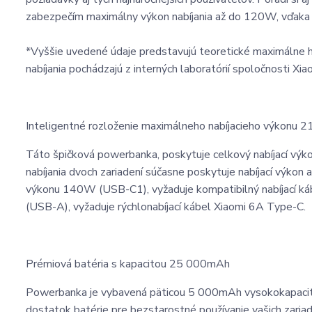
zabezpečím maximálny výkon nabíjania až do 120W, vďaka č
*Vyššie uvedené údaje predstavujú teoretické maximálne h
nabíjania pochádzajú z interných laboratórií spoločnosti Xi
Inteligentné rozloženie maximálneho nabíjacieho výkonu
Táto špičková powerbanka, poskytuje celkový nabíjací
nabíjania dvoch zariadení súčasne poskytuje nabíjací v
výkonu 140W (USB-C1), vyžaduje kompatibilný nabíjací k
(USB-A), vyžaduje rýchlonabíjací kábel Xiaomi 6A Type-C.
Prémiová batéria s kapacitou 25 000mAh
Powerbanka je vybavená päticou 5 000mAh vysokokapacitn
dostatok batérie pre bezstarostné používanie vašich zariad