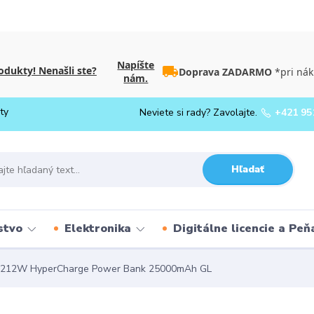
Napíšte
dukty! Nenašli ste?
Doprava ZADARMO
*pri nák
nám.
ty
Neviete si rady? Zavolajte.
+421 95
Hľadať
stvo
Elektronika
Digitálne licencie a Pe
 212W HyperCharge Power Bank 25000mAh GL