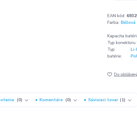
EAN kód:
6932
Farba:
Béžová
Kapacita batér
Typ konektoru 
Typ
Li-
batérie:
Po
Do obľúben
otenie
0
Komentáre
0
Súvisiaci tovar
1