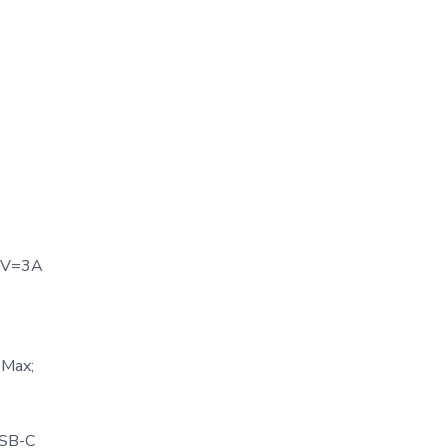
2V=3A
Max;
USB-C