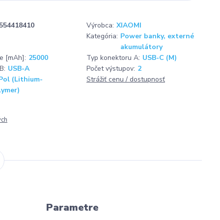
554418410
Výrobca:
XIAOMI
Kategória:
Power banky, externé
akumulátory
ie [mAh]:
25000
Typ konektoru A:
USB-C (M)
B:
USB-A
Počet výstupov:
2
Pol (Lithium-
Strážiť cenu / dostupnosť
lymer)
ých
Parametre