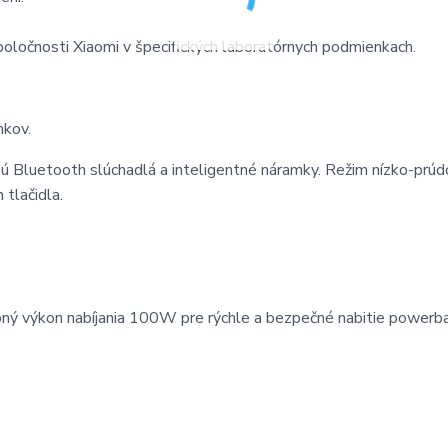
spoločnosti Xiaomi v špecifických laboratórnych podmienkach.
mkov.
 sú Bluetooth slúchadlá a inteligentné náramky. Režim nízko-prú
 tlačidla.
pný výkon nabíjania 100W pre rýchle a bezpečné nabitie powerba