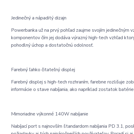
Jedinečný a nápaditý dizajn
Powerbanka už na prvý pohľad zaujme svojím jedinečným vzh
komponentov čím jej dodáva výrazný high-tech vzhľad ktor
pohodlný úchop a dostatočnú odolnosť.
Farebný ľahko čitateľný displej
Farebný displej s high-tech rozhraním, farebne rozlišuje z
informácie o stave nabíjania, ako napríklad zostatok batérie 
Mimoriadne výkonné 140W nabíjanie
Nabíjací port s najnovším štandardom nabíjania PD 3.1, pos
požiadavky aj tých najnáročnejších používateľov. Poradí si