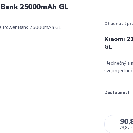
 Bank 25000mAh GL
Ohodnotiť pr
Xiaomi 2
GL
Jedinečný a n
svojím jedine
Dostupnosť
90,
73,82 