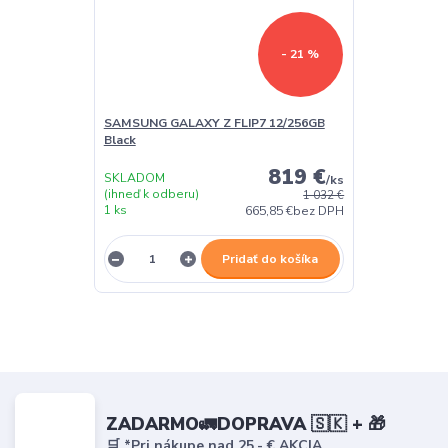
- 21 %
SAMSUNG GALAXY Z FLIP7 12/256GB
Black
819 €
SKLADOM
/
ks
(ihneď k odberu)
1 032 €
1 ks
665,85 €
bez DPH
Pridať do košíka
ZADARMO🚛DOPRAVA 🇸🇰 + 🎁
🛒 *Pri nákupe nad 25,- € AKCIA