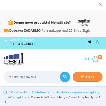
Napíšte
Denne nové produkty! Nenašli ste?
nám.
Doprava ZADARMO
*pri nákupe nad 25 € (do 5kg).
+421 951 176 100
(Po-Pia, 9-18 hod.)
0
0 €
Menu
Elektronika
Príslušenstvo
Nabíjačky a napájacie adaptéry
AC adaptéry
Xiaomi 67W Hyper Charge Power Adapter (Type-A)
EU