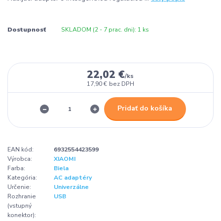
Dostupnosť
SKLADOM (2 - 7 prac. dni): 1 ks
22,02 €
/
ks
17,90 €
bez DPH
Pridať do košíka
EAN kód:
6932554423599
Výrobca:
XIAOMI
Farba:
Biela
Kategória:
AC adaptéry
Určenie:
Univerzálne
Rozhranie
USB
(vstupný
konektor):