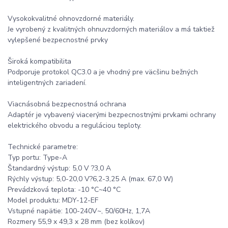
Vysokokvalitné ohnovzdorné materiály.
Je vyrobený z kvalitných ohnuvzdorných materiálov a má taktiež
vylepšené bezpecnostné prvky
Široká kompatibilita
Podporuje protokol QC3.0 a je vhodný pre väcšinu bežných
inteligentných zariadení.
Viacnásobná bezpecnostná ochrana
Adaptér je vybavený viacerými bezpecnostnými prvkami ochrany
elektrického obvodu a reguláciou teploty.
Technické parametre:
Typ portu: Type-A
Štandardný výstup: 5,0 V ?3,0 A
Rýchly výstup: 5,0-20,0 V?6,2-3,25 A (max. 67,0 W)
Prevádzková teplota: -10 °C~40 °C
Model produktu: MDY-12-EF
Vstupné napätie: 100-240V~, 50/60Hz, 1,7A
Rozmery 55,9 x 49,3 x 28 mm (bez kolíkov)