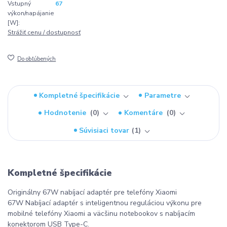
Vstupný
67
výkon/napájanie
[W]:
Strážiť cenu / dostupnosť
Do obľúbených
Kompletné špecifikácie
Parametre
Hodnotenie
0
Komentáre
0
Súvisiaci tovar
1
Kompletné špecifikácie
Originálny 67W nabíjací adaptér pre telefóny Xiaomi
67W Nabíjací adaptér s inteligentnou reguláciou výkonu pre
mobilné telefóny Xiaomi a väcšinu notebookov s nabíjacím
konektorom USB Type-C.