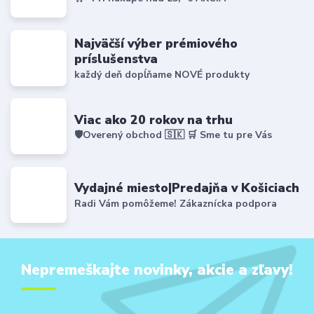
Najväčší výber prémiového
príslušenstva
každý deň dopĺňame NOVÉ produkty
Viac ako 20 rokov na trhu
🛡️Overený obchod 🇸🇰 🛒 Sme tu pre Vás
Vydajné miesto|Predajňa v Košiciach
Radi Vám pomôžeme! Zákaznícka podpora
Nepremeškajte novinky, akcie a zľavy!