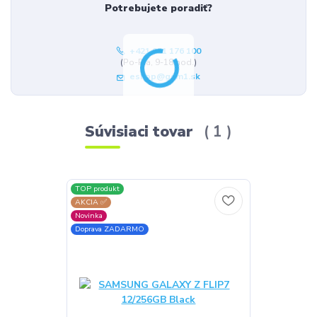
Potrebujete poradiť?
+421 951 176 100
(Po-Pia, 9-18 hod.)
eshop@gsm1.sk
Súvisiaci tovar
1
TOP produkt
AKCIA ✅
Novinka
Doprava ZADARMO