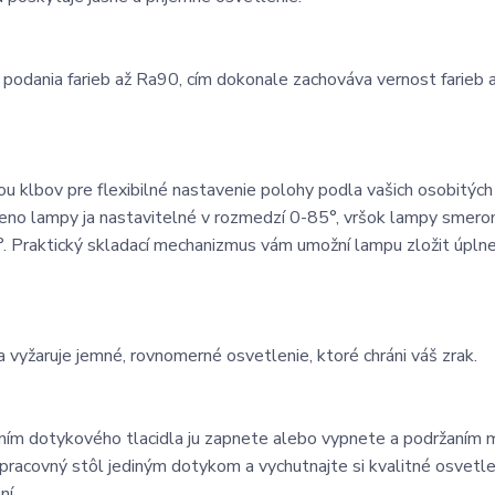
odania farieb až Ra90, cím dokonale zachováva vernost farieb 
ou klbov pre flexibilné nastavenie polohy podla vašich osobitých
ameno lampy ja nastavitelné v rozmedzí 0-85°, vršok lampy smer
. Praktický skladací mechanizmus vám umožní lampu zložit úpln
a vyžaruje jemné, rovnomerné osvetlenie, ktoré chráni váš zrak.
ením dotykového tlacidla ju zapnete alebo vypnete a podržaním
 pracovný stôl jediným dotykom a vychutnajte si kvalitné osvetle
ní.