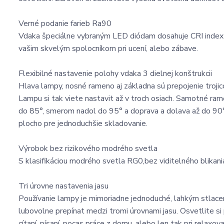
Verné podanie farieb Ra90
Vdaka špeciálne vybraným LED diódam dosahuje CRI index p
vašim skvelým spolocníkom pri ucení, alebo zábave.
Flexibilné nastavenie polohy vdaka 3 dielnej konštrukcii
Hlava lampy, nosné rameno aj základna sú prepojenie trojic
Lampu si tak viete nastavit až v troch osiach. Samotné r
do 85°, smerom nadol do 95° a doprava a dolava až do 90°
plocho pre jednoduchšie skladovanie.
Výrobok bez rizikového modrého svetla
S klasifikáciou modrého svetla RG0,bez viditelného blikani
Tri úrovne nastavenia jasu
Používanie lampy je mimoriadne jednoduché, lahkým stlac
lubovolne prepínat medzi tromi úrovnami jasu. Osvetlite si
cítaní, písaní, pocas práce z domu, alebo len tak pri relaxova