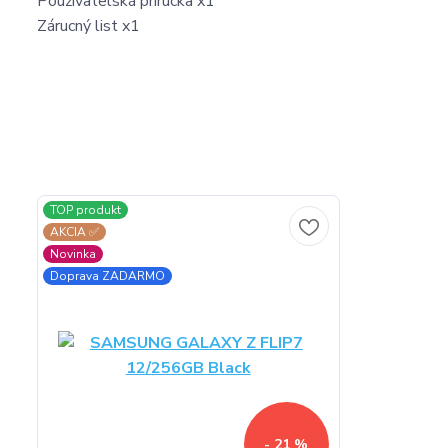
Používatelská prírucka x1
Zárucný list x1
TOP produkt
AKCIA ✅
Novinka
Doprava ZADARMO
- 21 %