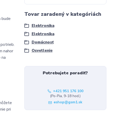
Tovar zaradený v kategóriách
a bude
Elektronika
Elektronika
Domácnosť
 potrieb.
Osvetlenie
om nahor
e na
Potrebujete poradiť?
+421 951 176 100
(Po-Pia, 9-18 hod.)
eshop@gsm1.sk
 môžete
nie pri