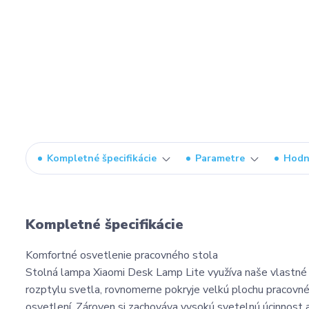
Kompletné špecifikácie
Parametre
Hodn
Kompletné špecifikácie
Komfortné osvetlenie pracovného stola
Stolná lampa Xiaomi Desk Lamp Lite využíva naše vlastné 
rozptylu svetla, rovnomerne pokryje velkú plochu pracovnéh
osvetlení. Zároven si zachováva vysokú svetelnú úcinnost a