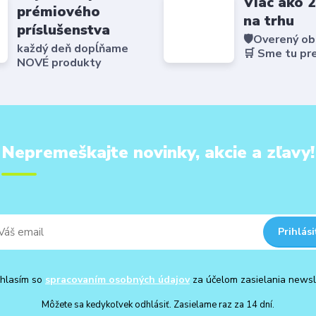
Viac ako 
prémiového
na trhu
príslušenstva
🛡️Overený o
každý deň dopĺňame
🛒 Sme tu pr
NOVÉ produkty
Nepremeškajte novinky, akcie a zľavy!
Prihlási
hlasím so
spracovaním osobných údajov
za účelom zasielania newsl
Môžete sa kedykoľvek odhlásiť. Zasielame raz za 14 dní.