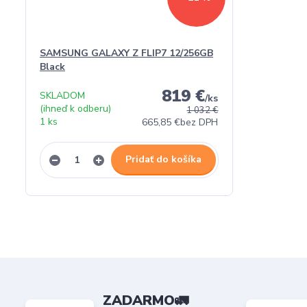
SAMSUNG GALAXY Z FLIP7 12/256GB
Black
819 €
SKLADOM
/
ks
(ihneď k odberu)
1 032 €
1 ks
665,85 €
bez DPH
Pridať do košíka
ZADARMO🚛