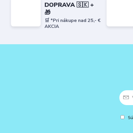
DOPRAVA 🇸🇰 +
🎁
🛒 *Pri nákupe nad 25,- €
AKCIA
Sú