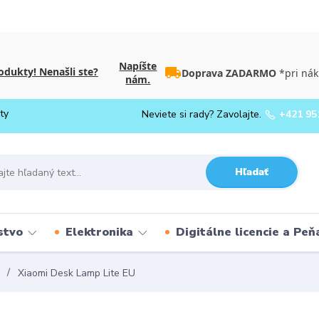
Napíšte
dukty! Nenašli ste?
Doprava ZADARMO
*pri nák
nám.
ty
Neviete si rady? Zavolajte.
+421 95
Hľadať
stvo
Elektronika
Digitálne licencie a Pe
Xiaomi Desk Lamp Lite EU