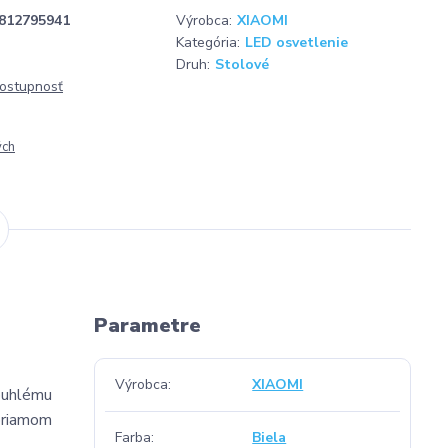
812795941
Výrobca:
XIAOMI
Kategória:
LED osvetlenie
Druh:
Stolové
dostupnosť
ých
Parametre
Výrobca
XIAOMI
kouhlému
 priamom
Farba
Biela