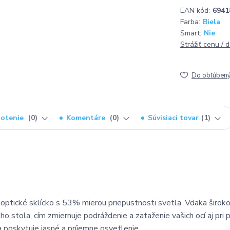
EAN kód:
6941
Farba:
Biela
Smart:
Nie
Strážiť cenu / 
Do obľúben
otenie
0
Komentáre
0
Súvisiaci tovar
1
optické sklícko s 53% mierou priepustnosti svetla. Vdaka širo
o stola, cím zmiernuje podráždenie a zataženie vašich ocí aj pri
 poskytuje jasné a príjemne osvetlenie.