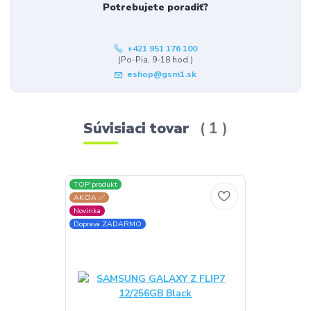
Potrebujete poradiť?
+421 951 176 100
(Po-Pia, 9-18 hod.)
eshop@gsm1.sk
Súvisiaci tovar
1
TOP produkt
AKCIA ✅
Novinka
Doprava ZADARMO