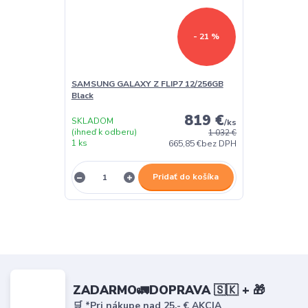
- 21 %
SAMSUNG GALAXY Z FLIP7 12/256GB
Black
819 €
SKLADOM
/
ks
(ihneď k odberu)
1 032 €
1 ks
665,85 €
bez DPH
Pridať do košíka
ZADARMO🚛DOPRAVA 🇸🇰 + 🎁
🛒 *Pri nákupe nad 25,- € AKCIA