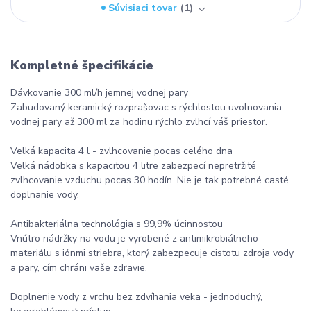
Súvisiaci tovar
1
Kompletné špecifikácie
Dávkovanie 300 ml/h jemnej vodnej pary
Zabudovaný keramický rozprašovac s rýchlostou uvolnovania
vodnej pary až 300 ml za hodinu rýchlo zvlhcí váš priestor.
Velká kapacita 4 l - zvlhcovanie pocas celého dna
Velká nádobka s kapacitou 4 litre zabezpecí nepretržité
zvlhcovanie vzduchu pocas 30 hodín. Nie je tak potrebné casté
doplnanie vody.
Antibakteriálna technológia s 99,9% úcinnostou
Vnútro nádržky na vodu je vyrobené z antimikrobiálneho
materiálu s iónmi striebra, ktorý zabezpecuje cistotu zdroja vody
a pary, cím chráni vaše zdravie.
Doplnenie vody z vrchu bez zdvíhania veka - jednoduchý,