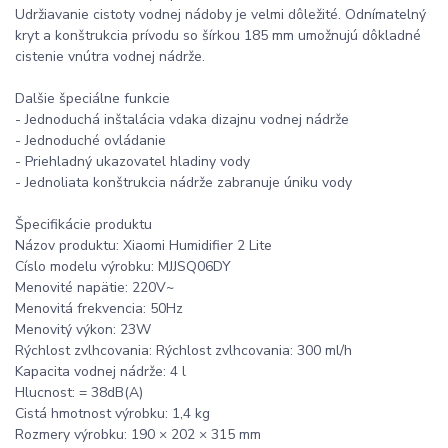
Udržiavanie cistoty vodnej nádoby je velmi dôležité. Odnímatelný
kryt a konštrukcia prívodu so šírkou 185 mm umožnujú dôkladné
cistenie vnútra vodnej nádrže.
Dalšie špeciálne funkcie
- Jednoduchá inštalácia vdaka dizajnu vodnej nádrže
- Jednoduché ovládanie
- Priehladný ukazovatel hladiny vody
- Jednoliata konštrukcia nádrže zabranuje úniku vody
Špecifikácie produktu
Názov produktu: Xiaomi Humidifier 2 Lite
Císlo modelu výrobku: MJJSQ06DY
Menovité napätie: 220V~
Menovitá frekvencia: 50Hz
Menovitý výkon: 23W
Rýchlost zvlhcovania: Rýchlost zvlhcovania: 300 ml/h
Kapacita vodnej nádrže: 4 l
Hlucnost: = 38dB(A)
Cistá hmotnost výrobku: 1,4 kg
Rozmery výrobku: 190 × 202 × 315 mm