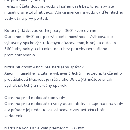
bezproblémový prístup
Teraz môžete doplnat vodu z hornej casti bez toho, aby ste
museli drsne zdvíhat veko. Vdaka mierke na vodu uvidíte hladinu
vody už na prvý pohlad.
Rotacný dávkovac vodnej pary - 360° zvlhcovanie
Otocenie o 360° pre pokrytie celej miestnosti. Zvlhcovac je
vybavený špickovým rotacným dávkovacom, ktorý sa otáca o
360°, aby pokryl celú miestnost bez potreby neustáleho
premiestnovania.
Nízka hlucnost v noci pre nerušený spánok
Xiaomi Humidifier 2 Lite je vybavený tichým motorom, takže jeho
prevádzková hlucnost je nižšia ako 38 dB(A), môžete si tak
vychutnat tichý a nerušný spánok.
Ochrana pred nedostatkom vody
Ochrana proti nedostatku vody automaticky zistuje hladinu vody
a v prípade jej nedostatku zvlhcovac zastaví, cím chráni
zariadenie.
Nádrž na vodu s velkým priemerom 185 mm