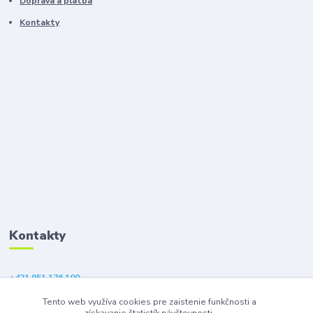
Doprava a platba
Kontakty
Kontakty
+421 951 176 100
(Po-Pia, 9-18 hod.)
Tento web využíva cookies pre zaistenie funkčnosti a