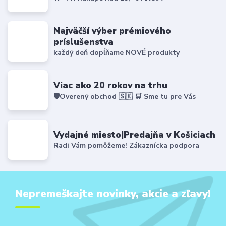
Najväčší výber prémiového
príslušenstva
každý deň dopĺňame NOVÉ produkty
Viac ako 20 rokov na trhu
🛡️Overený obchod 🇸🇰 🛒 Sme tu pre Vás
Vydajné miesto|Predajňa v Košiciach
Radi Vám pomôžeme! Zákaznícka podpora
Nepremeškajte novinky, akcie a zľavy!