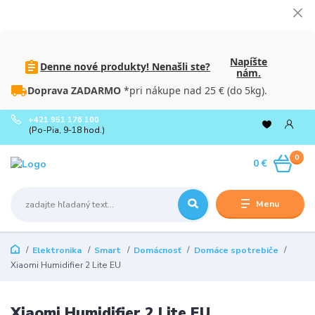
Napíšte
Denne nové produkty! Nenašli ste?
nám.
Doprava ZADARMO
*pri nákupe nad 25 € (do 5kg).
+421 951 176 100
(Po-Pia, 9-18 hod.)
0
0 €
Menu
Elektronika
Smart
Domácnosť
Domáce spotrebiče
Xiaomi Humidifier 2 Lite EU
Xiaomi Humidifier 2 Lite EU