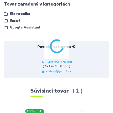
Tovar zaradený v kategóriách
Elektronika
Smart
Google Assistant
Potrebujete poradiť?
+421 951 176 100
(Po-Pia, 9-18 hod.)
eshop@gsm1.sk
Súvisiaci tovar
1
TOP produkt