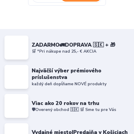
ZADARMO🚛DOPRAVA 🇸🇰 + 🎁
🛒 *Pri nákupe nad 25,- € AKCIA
Najväčší výber prémiového
príslušenstva
každý deň dopĺňame NOVÉ produkty
Viac ako 20 rokov na trhu
🛡️Overený obchod 🇸🇰 🛒 Sme tu pre Vás
Vydajné miesto|Predajňa v Košiciach