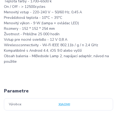
Teplota farby - 1700–6500 k
On / Off - > 12500cycles
Menovitý vstup - 220-240 V ~ 50/60 Hz, 0,45 A
Prevádzková teplota - 10°C ~ 35°C
Menovitý výkon - 9 W (lampa + ovládac LED)
Rozmery - 152 * 152 * 254 mm
Životnost - Približne 25 000 hodín
Vstup pre nocné svietidlo - 12 V 0,8 A
Wirelessconnectivity - Wi-Fi IEEE 802.11b / g / n 2,4 GHz
Kompatibilné s Android 4.4, iOS 9.0 alebo vyšší
Obsah balenia - MiBedside Lamp 2, napájací adaptér, návod na
použitie
Parametre
Výrobca
XIAOMI