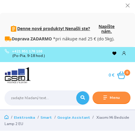
Napíšte
Denne nové produkty! Nenašli ste?
nám.
Doprava ZADARMO
*pri nákupe nad 25 € (do 5kg).
+421 951 176 100
(Po-Pia, 9-18 hod.)
0
0 €
Menu
Elektronika
Smart
Google Assistant
Xiaomi Mi Bedside
Lamp 2 EU