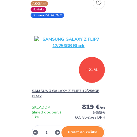
AKCIA ✅
Novinka
Doprava ZADARMO
- 21 %
SAMSUNG GALAXY Z FLIP7 12/256GB
Black
819 €
SKLADOM
/
ks
(ihneď k odberu)
1 032 €
1 ks
665,85 €
bez DPH
Pridať do košíka