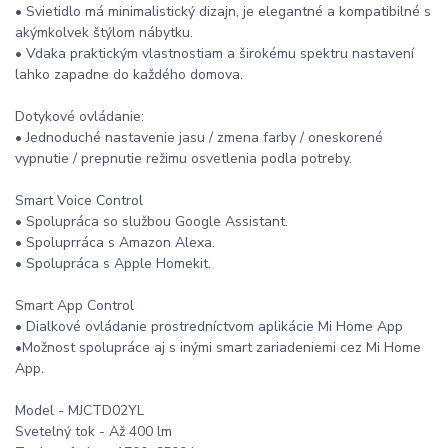
• Svietidlo má minimalistický dizajn, je elegantné a kompatibilné s
akýmkolvek štýlom nábytku.
• Vdaka praktickým vlastnostiam a širokému spektru nastavení
lahko zapadne do každého domova.
Dotykové ovládanie:
• Jednoduché nastavenie jasu / zmena farby / oneskorené
vypnutie / prepnutie režimu osvetlenia podla potreby.
Smart Voice Control
• Spolupráca so službou Google Assistant.
• Spoluprráca s Amazon Alexa.
• Spolupráca s Apple Homekit.
Smart App Control
• Dialkové ovládanie prostredníctvom aplikácie Mi Home App
•Možnost spolupráce aj s inými smart zariadeniemi cez Mi Home
App.
Model - MJCTD02YL
Svetelný tok - Až 400 lm