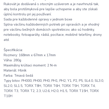
Rukovät je dodávaná s otocným uzáverom a je navrhnutá tak,
aby bola protišmyková pre lepšie uchopenie a aby ste získali
úplnú kontrolu pri jej používaní.
Sada pre každodenné opravy v jednom boxe
Splna väcšinu každodenných potrieb pri opravách a je vhodný
pre väcšinu bežných domácich spotrebicov, ako sú hodinky,
notebooky, fotoaparáty, rádiá, pocítace, mobilné telefóny, drony
atd.
Špecifikácia:
Rozmery: 168mm x 67mm x 17mm
Váha: 280g
Maximálny krútiaci moment: 2 N-m
Materiál: Hliník
Farba: Tmavá šedá
Typy bitov: PH000, PH00, PH0, PH1, PH2, Y1, P2, P5, SL4.0, SL3.0,
SL2.0, SL1.5, TORX T8H, TORX T6H, TORX T5H, TORX T4,
TORX T3, TORX T2, 2.3, U2.6, H2.0, H1.5, TORX T15H, TORX
T10H