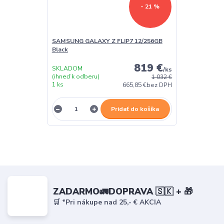
- 21 %
SAMSUNG GALAXY Z FLIP7 12/256GB
Black
819 €
SKLADOM
/
ks
(ihneď k odberu)
1 032 €
1 ks
665,85 €
bez DPH
Pridať do košíka
ZADARMO🚛DOPRAVA 🇸🇰 + 🎁
🛒 *Pri nákupe nad 25,- € AKCIA