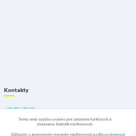
Kontakty
+421 951 176 100
(Po-Pia, 9-18 hod.)
Tento web využíva cookies pre zaistenie funkčnosti a
získavanie štatistík návštevnosti.
eshop@gsm1.sk
Súhlasím s anonymným meraním návštevnosti podľa
podmienok