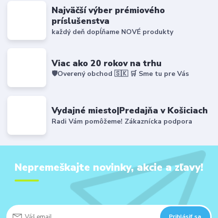
Najväčší výber prémiového
príslušenstva
každý deň dopĺňame NOVÉ produkty
Viac ako 20 rokov na trhu
🛡️Overený obchod 🇸🇰 🛒 Sme tu pre Vás
Vydajné miesto|Predajňa v Košiciach
Radi Vám pomôžeme! Zákaznícka podpora
Nepremeškajte novinky, akcie a zľavy!
Prihlásiť sa