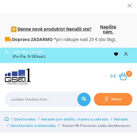
Napíšte
Denne nové produkty! Nenašli ste?
nám.
Doprava ZADARMO
*pri nákupe nad 25 € (do 5kg).
+421 951 176 100
(Po-Pia, 9-18 hod.)
0
0 €
Menu
Elektronika
Náradie pre dieľňu, stavbu a záhradu
Náradie
Skrutkovače a uťahováky
Xiaomi Mi Precision sada skrutkovacov