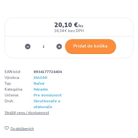
20,10 €
/
ks
16,34 €
bez DPH
Pridať do košíka
EAN kód:
6934177724404
Výrobca:
XIAOMI
Typ:
Ručné
Kategória:
Náradie
Určenie:
Pre domácnosť
Druh:
Skrutkovače a
uťahovače
Strážiť cenu / dostupnosť
Do obľúbených