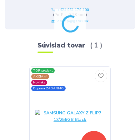
+421 951 176 100
(Po-Pia, 9-18 hod.)
eshop@gsm1.sk
Súvisiaci tovar
1
TOP produkt
AKCIA ✅
Novinka
Doprava ZADARMO