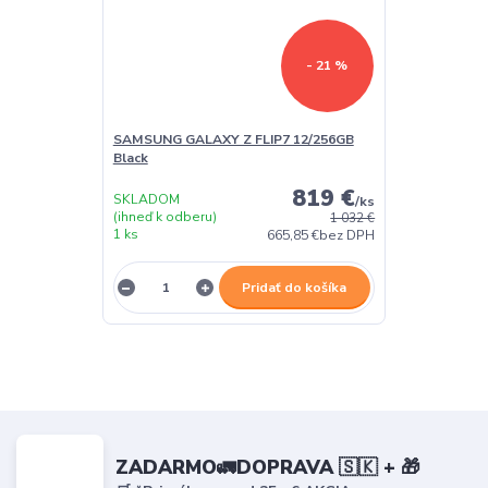
- 21 %
SAMSUNG GALAXY Z FLIP7 12/256GB
Black
819 €
SKLADOM
/
ks
(ihneď k odberu)
1 032 €
1 ks
665,85 €
bez DPH
Pridať do košíka
ZADARMO🚛DOPRAVA 🇸🇰 + 🎁