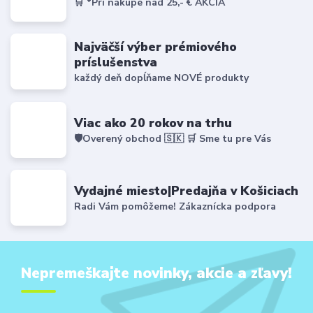
🛒 *Pri nákupe nad 25,- € AKCIA
Najväčší výber prémiového
príslušenstva
každý deň dopĺňame NOVÉ produkty
Viac ako 20 rokov na trhu
🛡️Overený obchod 🇸🇰 🛒 Sme tu pre Vás
Vydajné miesto|Predajňa v Košiciach
Radi Vám pomôžeme! Zákaznícka podpora
Nepremeškajte novinky, akcie a zľavy!