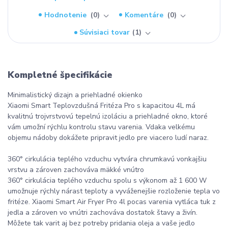
Hodnotenie
0
Komentáre
0
Súvisiaci tovar
1
Kompletné špecifikácie
Minimalistický dizajn a priehladné okienko
Xiaomi Smart Teplovzdušná Fritéza Pro s kapacitou 4L má
kvalitnú trojvrstvovú tepelnú izoláciu a priehladné okno, ktoré
vám umožní rýchlu kontrolu stavu varenia. Vdaka velkému
objemu nádoby dokážete pripravit jedlo pre viacero ludí naraz.
360° cirkulácia teplého vzduchu vytvára chrumkavú vonkajšiu
vrstvu a zároven zachováva mäkké vnútro
360° cirkulácia teplého vzduchu spolu s výkonom až 1 600 W
umožnuje rýchly nárast teploty a vyváženejšie rozloženie tepla vo
fritéze. Xiaomi Smart Air Fryer Pro 4l pocas varenia vytláca tuk z
jedla a zároven vo vnútri zachováva dostatok štavy a živín.
Môžete tak varit aj bez potreby pridania oleja a vaše jedlo