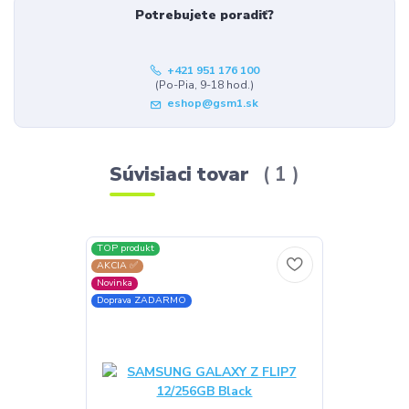
Potrebujete poradiť?
+421 951 176 100
(Po-Pia, 9-18 hod.)
eshop@gsm1.sk
Súvisiaci tovar
1
TOP produkt
AKCIA ✅
Novinka
Doprava ZADARMO