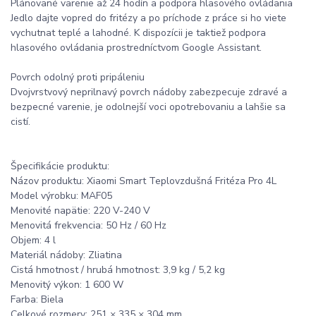
Plánované varenie až 24 hodín a podpora hlasového ovládania
Jedlo dajte vopred do fritézy a po príchode z práce si ho viete
vychutnat teplé a lahodné. K dispozícii je taktiež podpora
hlasového ovládania prostredníctvom Google Assistant.
Povrch odolný proti pripáleniu
Dvojvrstvový neprilnavý povrch nádoby zabezpecuje zdravé a
bezpecné varenie, je odolnejší voci opotrebovaniu a lahšie sa
cistí.
Špecifikácie produktu:
Názov produktu: Xiaomi Smart Teplovzdušná Fritéza Pro 4L
Model výrobku: MAF05
Menovité napätie: 220 V-240 V
Menovitá frekvencia: 50 Hz / 60 Hz
Objem: 4 l
Materiál nádoby: Zliatina
Cistá hmotnost / hrubá hmotnost: 3,9 kg / 5,2 kg
Menovitý výkon: 1 600 W
Farba: Biela
Celkové rozmery: 251 × 335 × 304 mm