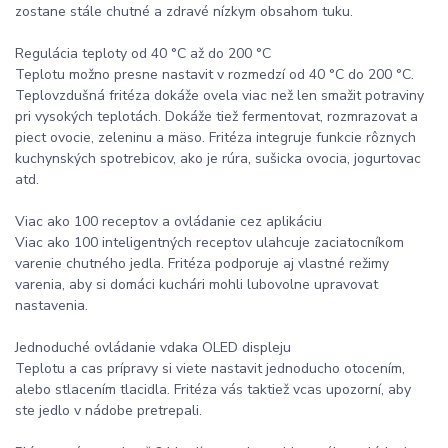
zostane stále chutné a zdravé nízkym obsahom tuku.
Regulácia teploty od 40 °C až do 200 °C
Teplotu možno presne nastavit v rozmedzí od 40 °C do 200 °C.
Teplovzdušná fritéza dokáže ovela viac než len smažit potraviny
pri vysokých teplotách. Dokáže tiež fermentovat, rozmrazovat a
piect ovocie, zeleninu a mäso. Fritéza integruje funkcie rôznych
kuchynských spotrebicov, ako je rúra, sušicka ovocia, jogurtovac
atd.
Viac ako 100 receptov a ovládanie cez aplikáciu
Viac ako 100 inteligentných receptov ulahcuje zaciatocníkom
varenie chutného jedla. Fritéza podporuje aj vlastné režimy
varenia, aby si domáci kuchári mohli lubovolne upravovat
nastavenia.
Jednoduché ovládanie vdaka OLED displeju
Teplotu a cas prípravy si viete nastavit jednoducho otocením,
alebo stlacením tlacidla. Fritéza vás taktiež vcas upozorní, aby
ste jedlo v nádobe pretrepali.