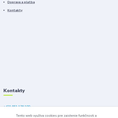
Doprava a platba
Kontakty
Kontakty
+421 951 176 100
(Po-Pia, 9-18 hod.)
Tento web využíva cookies pre zaistenie funkčnosti a