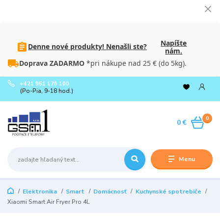
Napíšte
Denne nové produkty! Nenašli ste?
nám.
Doprava ZADARMO
*pri nákupe nad 25 € (do 5kg).
+421 951 176 100
(Po-Pia, 9-18 hod.)
0
0 €
Menu
Elektronika
Smart
Domácnosť
Kuchynské spotrebiče
Xiaomi Smart Air Fryer Pro 4L