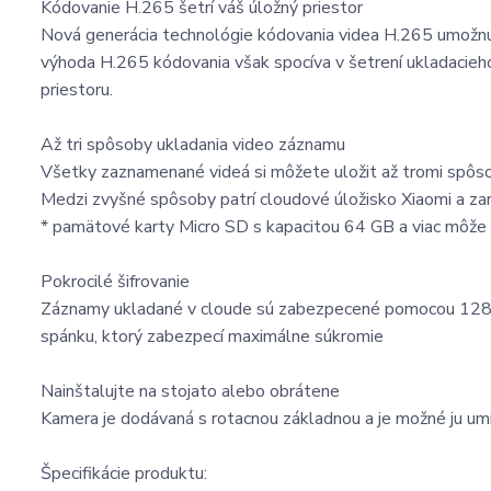
Kódovanie H.265 šetrí váš úložný priestor
Nová generácia technológie kódovania videa H.265 umožnuje
výhoda H.265 kódovania však spocíva v šetrení ukladacieh
priestoru.
Až tri spôsoby ukladania video záznamu
Všetky zaznamenané videá si môžete uložit až tromi spôso
Medzi zvyšné spôsoby patrí cloudové úložisko Xiaomi a za
* pamätové karty Micro SD s kapacitou 64 GB a viac môže 
Pokrocilé šifrovanie
Záznamy ukladané v cloude sú zabezpecené pomocou 128-b
spánku, ktorý zabezpecí maximálne súkromie
Nainštalujte na stojato alebo obrátene
Kamera je dodávaná s rotacnou základnou a je možné ju umie
Špecifikácie produktu: