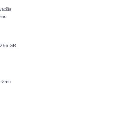
väcšia
ieho
 256 GB.
ežimu