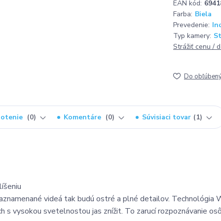
EAN kód:
6941
Farba:
Biela
Prevedenie:
In
Typ kamery:
St
Strážiť cenu / 
Do obľúben
otenie
0
Komentáre
0
Súvisiaci tovar
1
líšeniu
zaznamenané videá tak budú ostré a plné detailov. Technológi
h s vysokou svetelnostou jas znížit. To zarucí rozpoznávanie os