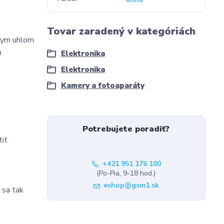
Tovar zaradený v kategóriách
lnym uhlom
m
Elektronika
Elektronika
Kamery a fotoaparáty
Potrebujete poradiť?
tit
+421 951 176 100
(Po-Pia, 9-18 hod.)
eshop@gsm1.sk
 sa tak