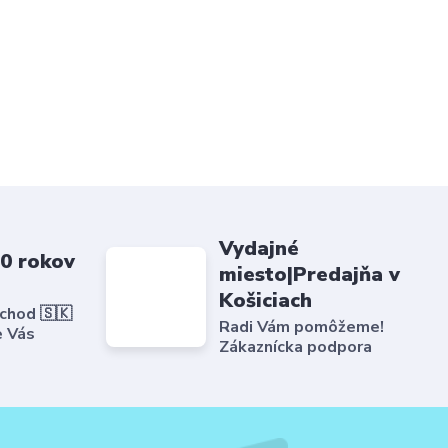
Vydajné
20 rokov
miesto|Predajňa v
Košiciach
bchod 🇸🇰
Radi Vám pomôžeme!
e Vás
Zákaznícka podpora