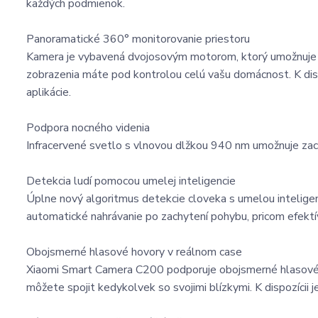
každých podmienok.
Panoramatické 360° monitorovanie priestoru
Kamera je vybavená dvojosovým motorom, ktorý umožnuje j
zobrazenia máte pod kontrolou celú vašu domácnost. K dispo
aplikácie.
Podpora nocného videnia
Infracervené svetlo s vlnovou dlžkou 940 nm umožnuje zac
Detekcia ludí pomocou umelej inteligencie
Úplne nový algoritmus detekcie cloveka s umelou inteligen
automatické nahrávanie po zachytení pohybu, pricom efektív
Obojsmerné hlasové hovory v reálnom case
Xiaomi Smart Camera C200 podporuje obojsmerné hlasové 
môžete spojit kedykolvek so svojimi blízkymi. K dispozícii 