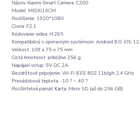
Názov Xiaomi Smart Camera: C200
Model: MJSXJ14CM
Rozlíšenie: 1920*1080
Clona: F2.1
Kódovanie videa: H.265
Kompatibilný s operacným systémom: Android 8.0, iOS 12.
Velkost: 109 x 75 x 75 mm
Cistá hmotnost: približne 256 g
Napájací vstup: 5V DC 2A
Bezdrôtové pripojenie: Wi-Fi IEEE 802.11b/g/n 2,4 GHz
Prevádzková teplota: -10 ? ~ 40 ?
Rozšíritelná pamät Karta: Micro SD (až do 256 GB)