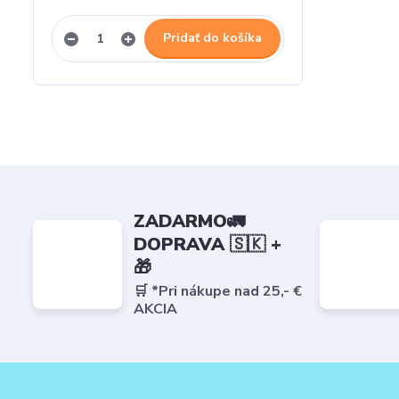
Pridať do košíka
ZADARMO🚛
DOPRAVA 🇸🇰 +
🎁
🛒 *Pri nákupe nad 25,- €
AKCIA