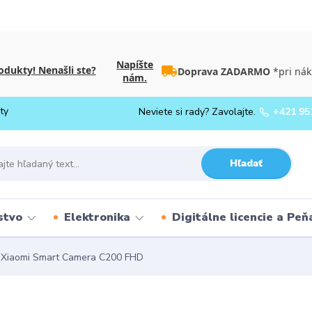
Napíšte
dukty! Nenašli ste?
Doprava ZADARMO
*pri nák
nám.
ty
Neviete si rady? Zavolajte.
+421 95
Hľadať
stvo
Elektronika
Digitálne licencie a Pe
Xiaomi Smart Camera C200 FHD