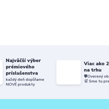
Najväčší výber
Viac ako 
prémiového
na trhu
príslušenstva
🛡️Overený o
každý deň dopĺňame
🛒 Sme tu pr
NOVÉ produkty