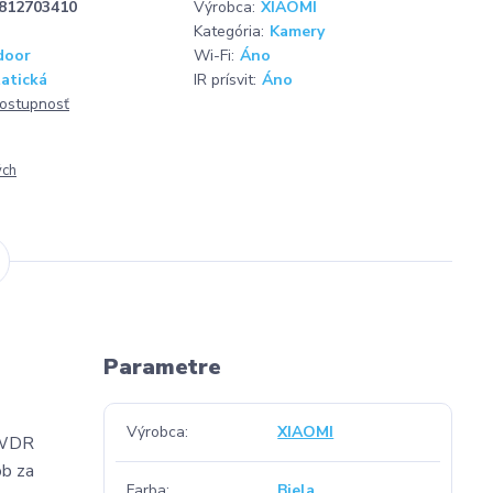
812703410
Výrobca:
XIAOMI
Kategória:
Kamery
door
Wi-Fi:
Áno
atická
IR prísvit:
Áno
dostupnosť
ých
Parametre
Výrobca
XIAOMI
a WDR
ôb za
Farba
Biela