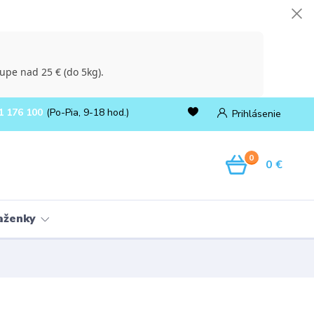
upe nad 25 € (do 5kg).
1 176 100
(Po-Pia, 9-18 hod.)
Prihlásenie
0
0 €
ňaženky