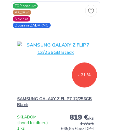
TOP produkt
AKCIA ✅
Novinka
Doprava ZADARMO
- 21 %
SAMSUNG GALAXY Z FLIP7 12/256GB
Black
819 €
SKLADOM
/
ks
(ihneď k odberu)
1 032 €
1 ks
665,85 €
bez DPH