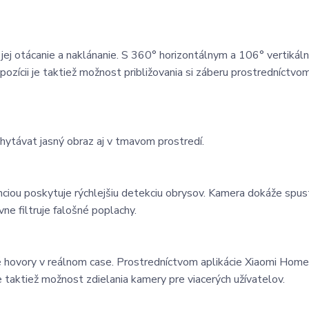
ej otácanie a naklánanie. S 360° horizontálnym a 106° vertiká
zícii je taktiež možnost približovania si záberu prostredníctvo
hytávat jasný obraz aj v tmavom prostredí.
ciou poskytuje rýchlejšiu detekciu obrysov. Kamera dokáže spus
ne filtruje falošné poplachy.
hovory v reálnom case. Prostredníctvom aplikácie Xiaomi Home
je taktiež možnost zdielania kamery pre viacerých užívatelov.