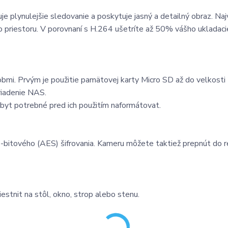
 plynulejšie sledovanie a poskytuje jasný a detailný obraz. Naj
o priestoru. V porovnaní s H.264 ušetríte až 50% vášho ukladac
bmi. Prvým je použitie pamätovej karty Micro SD až do velkosti
riadenie NAS.
byt potrebné pred ich použitím naformátovat.
itového (AES) šifrovania. Kameru môžete taktiež prepnút do r
stnit na stôl, okno, strop alebo stenu.