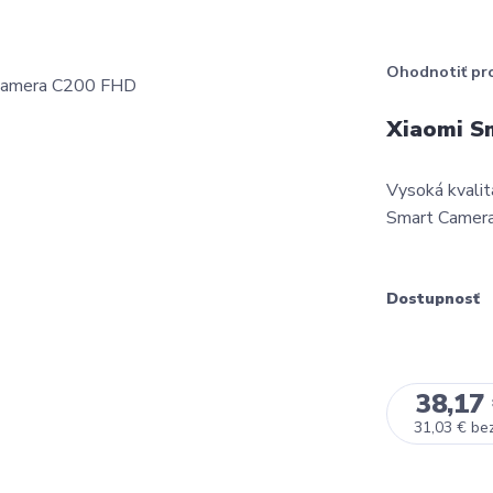
Ohodnotiť pr
Xiaomi S
Vysoká kvalit
Smart Camera 
Dostupnosť
38,17
31,03 €
be