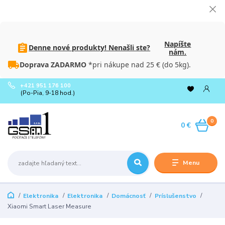
Napíšte
Denne nové produkty! Nenašli ste?
nám.
Doprava ZADARMO
*pri nákupe nad 25 € (do 5kg).
+421 951 176 100
(Po-Pia, 9-18 hod.)
0
0 €
Menu
Elektronika
Elektronika
Domácnosť
Príslušenstvo
Xiaomi Smart Laser Measure