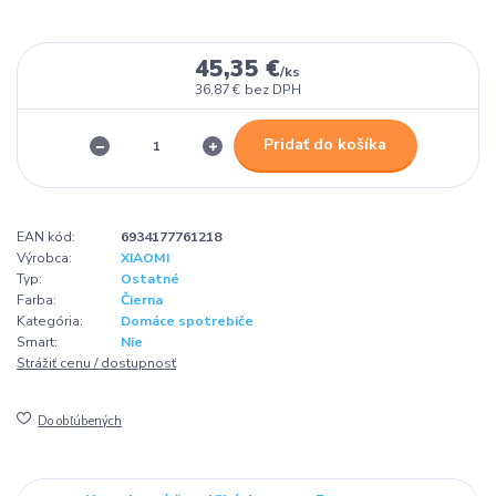
45,35 €
/
ks
36,87 €
bez DPH
Pridať do košíka
EAN kód:
6934177761218
Výrobca:
XIAOMI
Typ:
Ostatné
Farba:
Čierna
Kategória:
Domáce spotrebiče
Smart:
Nie
Strážiť cenu / dostupnosť
Do obľúbených