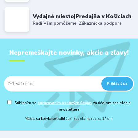
Vydajné miesto|Predajňa v Košiciach
Radi Vám pomôžeme! Zákaznícka podpora
Nepremeškajte novinky, akcie a zľavy!
Prihlásiť sa
Súhlasím so
spracovaním osobných údajov
za účelom zasielania
newslettera.
Môžete sa kedykoľvek odhlásiť. Zasielame raz za 14 dní.