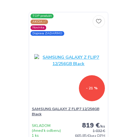
TOP produkt
AKCIA ✅
Novinka
Doprava ZADARMO
- 21 %
SAMSUNG GALAXY Z FLIP7 12/256GB
Black
819 €
SKLADOM
/
ks
(ihneď k odberu)
1 032 €
1 ks
665,85 €
bez DPH