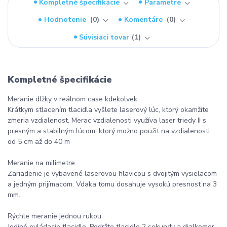
Kompletné špecifikácie
Parametre
Hodnotenie
0
Komentáre
0
Súvisiaci tovar
1
Kompletné špecifikácie
Meranie dlžky v reálnom case kdekolvek
Krátkym stlacením tlacidla vyšlete laserový lúc, ktorý okamžite
zmeria vzdialenost. Merac vzdialenosti využíva laser triedy II s
presným a stabilným lúcom, ktorý možno použit na vzdialenosti
od 5 cm až do 40 m
Meranie na milimetre
Zariadenie je vybavené laserovou hlavicou s dvojitým vysielacom
a jedným prijímacom. Vdaka tomu dosahuje vysokú presnost na 3
mm.
Rýchle meranie jednou rukou
Jediné ovládacie tlacidlo. Podržte tlacidlo 2 sekundy a dialkomer