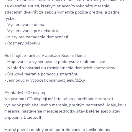
sa okamžite spustí, krátkym stlacením vykonáte meranie,
stlacením dvakrát za sebou vymeníte pozície prednej a zadnej
rysky.
- Vymeriavanie domu
- Vymeriavanie pre dekorácie
- Miery pre zariadenie domácnosti
- Rozmery nábytku
Rozširujúce funkcie v aplikácii Xiaomi Home
- Mapovanie a vymeriavanie pôdorysu v reálnom case
- Náhlad s návrhmi na rozmiestnenie domácich spotrebicov
- Dialkové meranie pomocou smartfónu
- Jednoduchý výpocet obsahu/objemu/dlžky
Prehladný LCD displej
Na jasnom LCD displeji môžete lahko a prehladne zobrazit
výsledok prebiehajúceho merania, predtým namerané údaje, líniu
merania, nastavenie meracej jednotky, stav batérie alebo stav
pripojenia Bluetooth.
Matný povrch odolný proti opotrebovaniu a poškriabaniu