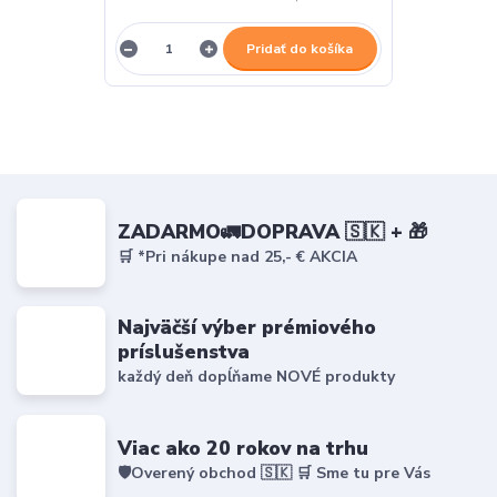
Pridať do košíka
ZADARMO🚛DOPRAVA 🇸🇰 + 🎁
🛒 *Pri nákupe nad 25,- € AKCIA
Najväčší výber prémiového
príslušenstva
každý deň dopĺňame NOVÉ produkty
Viac ako 20 rokov na trhu
🛡️Overený obchod 🇸🇰 🛒 Sme tu pre Vás