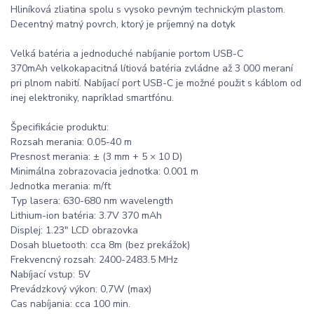
Hliníková zliatina spolu s vysoko pevným technickým plastom.
Decentný matný povrch, ktorý je príjemný na dotyk
Velká batéria a jednoduché nabíjanie portom USB-C
370mAh velkokapacitná lítiová batéria zvládne až 3 000 meraní
pri plnom nabití. Nabíjací port USB-C je možné použit s káblom od
inej elektroniky, napríklad smartfónu.
Špecifikácie produktu:
Rozsah merania: 0.05-40 m
Presnost merania: ± (3 mm + 5 × 10 D)
Minimálna zobrazovacia jednotka: 0.001 m
Jednotka merania: m/ft
Typ lasera: 630-680 nm wavelength
Lithium-ion batéria: 3.7V 370 mAh
Displej: 1.23" LCD obrazovka
Dosah bluetooth: cca 8m (bez prekážok)
Frekvencný rozsah: 2400-2483.5 MHz
Nabíjací vstup: 5V
Prevádzkový výkon: 0,7W (max)
Cas nabíjania: cca 100 min.