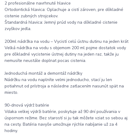
2 profesionálne navrhnuté hlavice
Ortodontická hlavica: Oplachuje a cistí zároven, pre dôkladné
cistenie zubných strojcekov.
Štandardná hlavica: Jemný prúd vody na dôkladné cistenie
zvyškov jedla.
200ml nádržka na vodu – Vycistí celú ústnu dutinu na jeden krát
Velká nádržka na vodu s objemom 200 ml pojme dostatok vody
pre dôkladné vycistenie ústnej dutiny na jeden raz, takže ju
nemusíte neustále doplnat pocas cistenia.
Jednoduchá montáž a demontáž nádržky
Nádržku na vodu naplníte velmi jednoducho, stací ju len
potiahnut od prístroja a následne zatlacením nasunút spät na
miesto.
90-dnová výdrž batérie
Vdaka velkej výdrži batérie, poskytuje až 90 dní používania v
úspornom režime. Bez starostí si ju tak môžete vziat so sebou aj
na cesty. Batéria navyše umožnuje rýchle nabíjanie už za 4
hodiny.