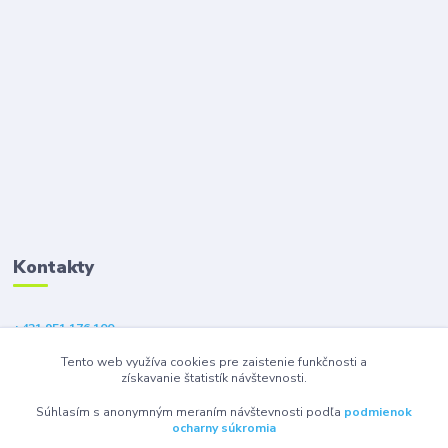
Kontakty
+421 951 176 100
(Po-Pia, 9-18 hod.)
Tento web využíva cookies pre zaistenie funkčnosti a
získavanie štatistík návštevnosti.
eshop@gsm1.sk
Súhlasím s anonymným meraním návštevnosti podľa
podmienok
ocharny súkromia