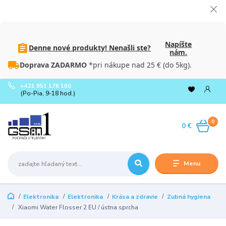
Napíšte
Denne nové produkty! Nenašli ste?
nám.
Doprava ZADARMO
*pri nákupe nad 25 € (do 5kg).
+421 951 176 100
(Po-Pia, 9-18 hod.)
0
0 €
Menu
Elektronika
Elektronika
Krása a zdravie
Zubná hygiena
Xiaomi Water Flosser 2 EU / ústna sprcha