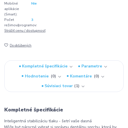
Mobilné
Nie
aplikácie
(Smart):
Počet
3
režimov/programov:
Strážiť cenu / dostupnosť
Do obľúbených
Kompletné špecifikácie
Parametre
Hodnotenie
0
Komentáre
0
Súvisiaci tovar
1
Kompletné špecifikácie
Inteligentná stabilizáciu tlaku - šetrí vaše dasná
Môže byt nárocné vybrat si správnu dentálnu sprchu, ktorá by