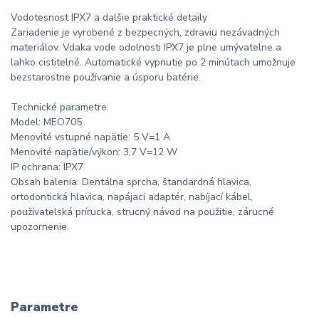
Vodotesnost IPX7 a dalšie praktické detaily
Zariadenie je vyrobené z bezpecných, zdraviu nezávadných
materiálov. Vdaka vode odolnosti IPX7 je plne umývatelne a
lahko cistitelné. Automatické vypnutie po 2 minútach umožnuje
bezstarostne používanie a úsporu batérie.
Technické parametre:
Model: MEO705
Menovité vstupné napätie: 5 V=1 A
Menovité napätie/výkon: 3,7 V=12 W
IP ochrana: IPX7
Obsah balenia: Dentálna sprcha, štandardná hlavica,
ortodontická hlavica, napájací adaptér, nabíjací kábel,
používatelská prírucka, strucný návod na použitie, zárucné
upozornenie.
Parametre