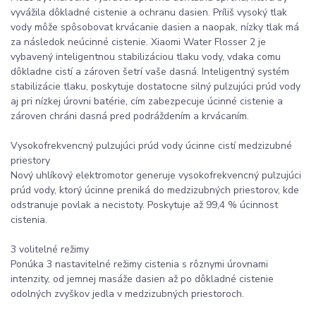
vyvážila dôkladné cistenie a ochranu dasien. Príliš vysoký tlak
vody môže spôsobovat krvácanie dasien a naopak, nízky tlak má
za následok neúcinné cistenie. Xiaomi Water Flosser 2 je
vybavený inteligentnou stabilizáciou tlaku vody, vdaka comu
dôkladne cistí a zároven šetrí vaše dasná. Inteligentný systém
stabilizácie tlaku, poskytuje dostatocne silný pulzujúci prúd vody
aj pri nízkej úrovni batérie, cím zabezpecuje úcinné cistenie a
zároven chráni dasná pred podráždením a krvácaním.
Vysokofrekvencný pulzujúci prúd vody úcinne cistí medzizubné
priestory
Nový uhlíkový elektromotor generuje vysokofrekvencný pulzujúci
prúd vody, ktorý úcinne preniká do medzizubných priestorov, kde
odstranuje povlak a necistoty. Poskytuje až 99,4 % úcinnost
cistenia.
3 volitelné režimy
Ponúka 3 nastavitelné režimy cistenia s rôznymi úrovnami
intenzity, od jemnej masáže dasien až po dôkladné cistenie
odolných zvyškov jedla v medzizubných priestoroch.