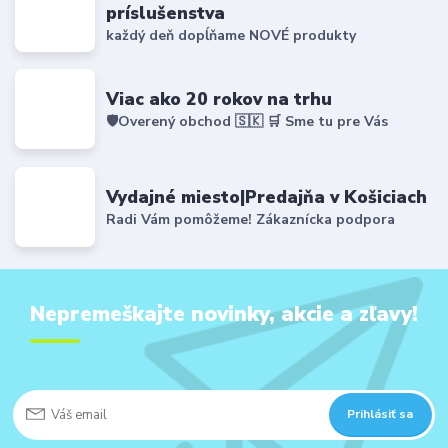
príslušenstva
každý deň dopĺňame NOVÉ produkty
Viac ako 20 rokov na trhu
🛡️Overený obchod 🇸🇰 🛒 Sme tu pre Vás
Vydajné miesto|Predajňa v Košiciach
Radi Vám pomôžeme! Zákaznícka podpora
Nepremeškajte novinky, akcie a zľavy!
Prihlásiť sa