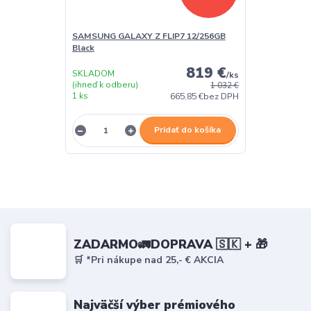
SAMSUNG GALAXY Z FLIP7 12/256GB
Black
819 €
SKLADOM
/
ks
(ihneď k odberu)
1 032 €
1 ks
665,85 €
bez DPH
Pridať do košíka
ZADARMO🚛DOPRAVA 🇸🇰 + 🎁
🛒 *Pri nákupe nad 25,- € AKCIA
Najväčší výber prémiového