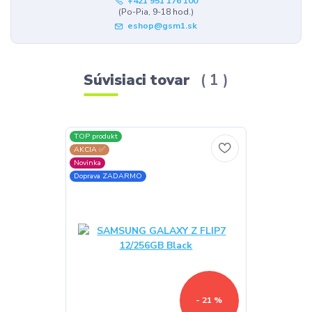
+421 951 176 100
(Po-Pia, 9-18 hod.)
eshop@gsm1.sk
Súvisiaci tovar
1
TOP produkt
AKCIA ✅
Novinka
Doprava ZADARMO
- 21 %